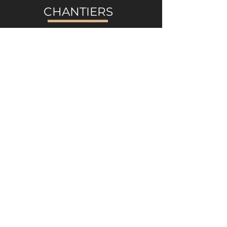
CHANTIERS
Appartement Paris 7e
Appartement Paris 15e
Librairie Paris 6e
Appartement Paris 9e
Appartement St Mandé
Appartement Neuilly
Boutique de Yoga
Loft Paris 18e
CONTACT