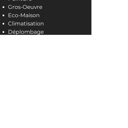
Gros-Oeuvre
Eco-Maison
Climatisation
Déplombage
Revêtement sol
Toiture
Création salle de bain &
cuisine
Isolation
CHANTIERS
Appartement Paris 7e
Appartement Paris 15e