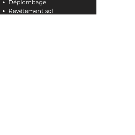
Déplombage
Revêtement sol
Toiture
Création salle de bain &
cuisine
Isolation
CHANTIERS
Appartement Paris 7e
Appartement Paris 15e
Librairie Paris 6e
Appartement Paris 9e
Appartement St Mandé
Appartement Neuilly