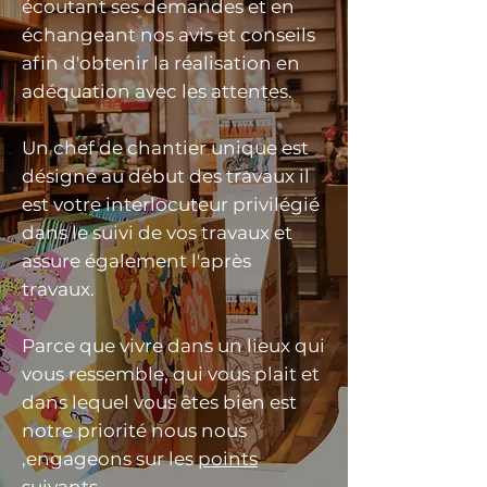
écoutant ses demandes et en
échangeant nos avis et conseils
afin d'obtenir la réalisation en
adéquation avec les attentes.
Un chef de chantier unique est
désigné au début des travaux il
est votre interlocuteur privilégié
dans le suivi de vos travaux et
assure également l'après
travaux.
Parce que vivre dans un lieux qui
vous ressemble, qui vous plait et
dans lequel vous êtes bien est
notre priorité nous nous
,engageons sur les
points